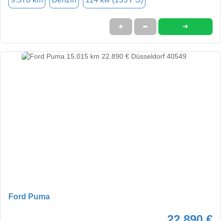
➜
★
➦
Ford Puma
22.890 €