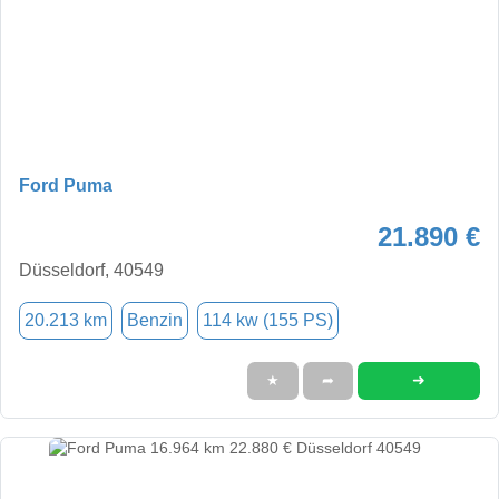
Ford Puma
21.890 €
Düsseldorf, 40549
20.213 km
Benzin
114 kw (155 PS)
➜
★
➦