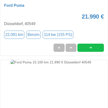
Ford Puma
21.990 €
Düsseldorf, 40549
22.091 km
Benzin
114 kw (155 PS)
➜
★
➦