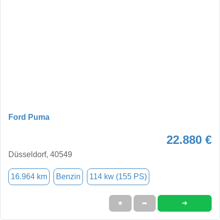
Ford Puma
22.880 €
Düsseldorf, 40549
16.964 km
Benzin
114 kw (155 PS)
➜
★
➦