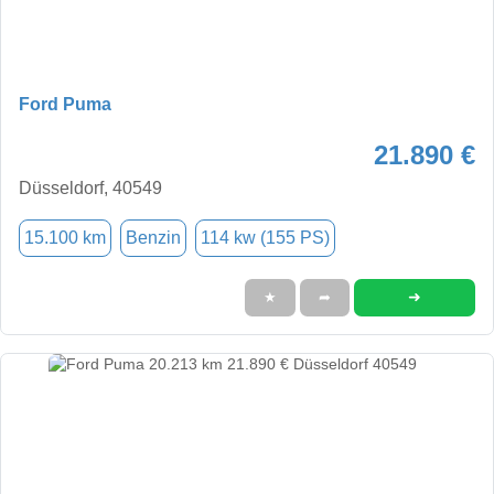
Ford Puma
21.890 €
Düsseldorf, 40549
15.100 km
Benzin
114 kw (155 PS)
➜
★
➦