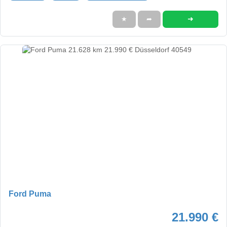
➜
★
➦
Ford Puma
21.990 €