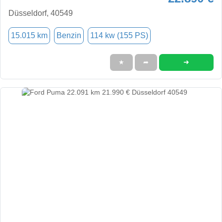
Düsseldorf, 40549
15.015 km
Benzin
114 kw (155 PS)
➜
★
➦