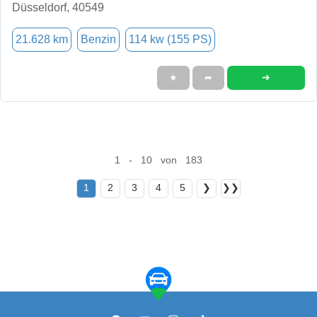
Düsseldorf, 40549
21.628 km
Benzin
114 kw (155 PS)
➜
★
➦
1 - 10 von 183
1
2
3
4
5
❯
❯❯