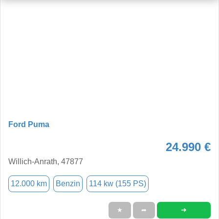
Ford Puma
24.990 €
Willich-Anrath, 47877
12.000 km
Benzin
114 kw (155 PS)
➜
★
➦