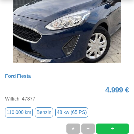
Ford Fiesta
4.999 €
Willich, 47877
110.000 km
Benzin
48 kw (65 PS)
➜
★
➦