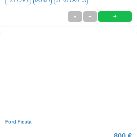
➜
★
➦
Ford Fiesta
800 €