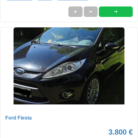
➜
★
➦
Ford Fiesta
3.800 €