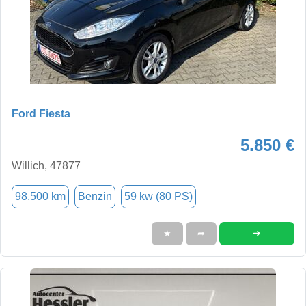
Ford Fiesta
5.850 €
Willich, 47877
98.500 km
Benzin
59 kw (80 PS)
➜
★
➦