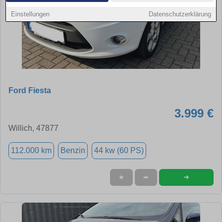
Einstellungen
Datenschutzerklärung
Ford Fiesta
3.999 €
Willich, 47877
112.000 km
Benzin
44 kw (60 PS)
➜
★
➦