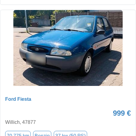
Ford Fiesta
999 €
Willich, 47877
70.775 km
Benzin
37 kw (50 PS)