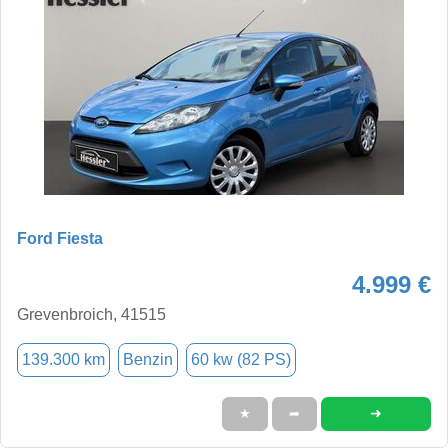
Ford Fiesta
4.999 €
Grevenbroich, 41515
139.300 km
Benzin
60 kw (82 PS)
➜
★
➦