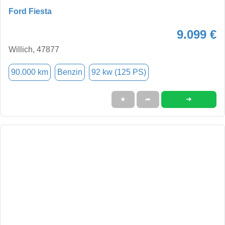
Ford Fiesta
9.099 €
Willich, 47877
90.000 km
Benzin
92 kw (125 PS)
➜
★
➦