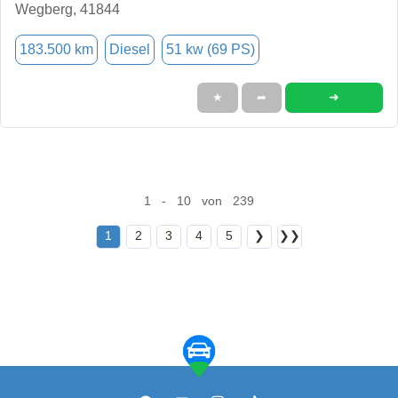
Wegberg, 41844
183.500 km
Diesel
51 kw (69 PS)
➜
★
➦
1 - 10 von 239
1
2
3
4
5
❯
❯❯