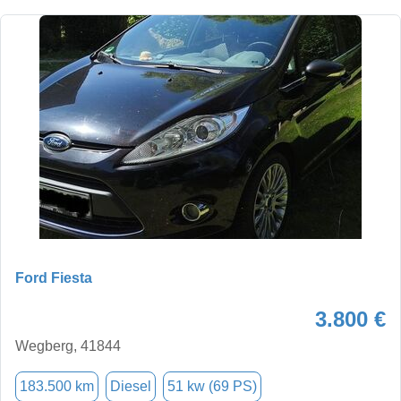
Ford Fiesta
3.800 €
Wegberg, 41844
183.500 km
Diesel
51 kw (69 PS)