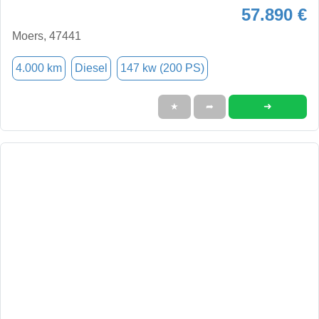
57.890 €
Moers, 47441
4.000 km
Diesel
147 kw (200 PS)
➜
★
➦