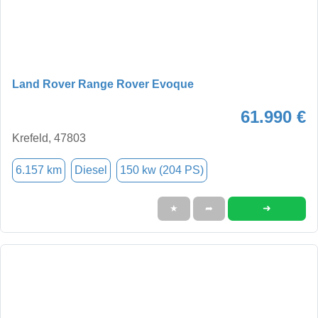
Land Rover Range Rover Evoque
61.990 €
Krefeld, 47803
6.157 km
Diesel
150 kw (204 PS)
➜
★
➦