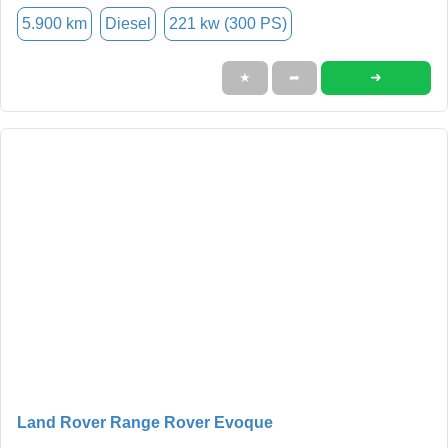
5.900 km
Diesel
221 kw (300 PS)
➜
★
➦
Land Rover Range Rover Evoque