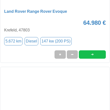
Land Rover Range Rover Evoque
64.980 €
Krefeld, 47803
5.672 km
Diesel
147 kw (200 PS)
➜
★
➦