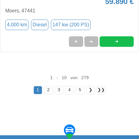
59.890 €
Moers, 47441
4.000 km
Diesel
147 kw (200 PS)
➜
★
➦
1 - 10 von 279
1
2
3
4
5
❯
❯❯