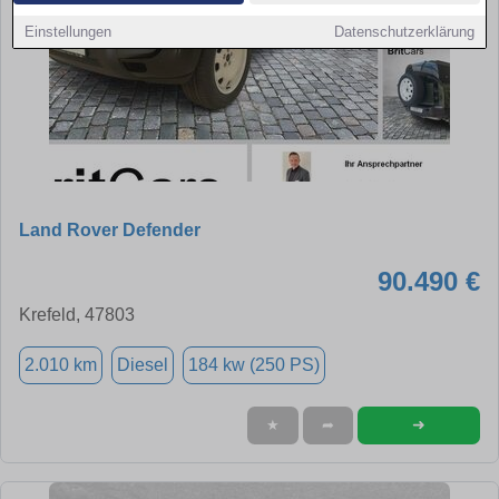
Einstellungen
Datenschutzerklärung
Land Rover Defender
90.490 €
Krefeld, 47803
2.010 km
Diesel
184 kw (250 PS)
➜
★
➦