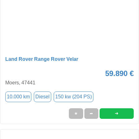
Land Rover Range Rover Velar
59.890 €
Moers, 47441
10.000 km
Diesel
150 kw (204 PS)
➜
★
➦