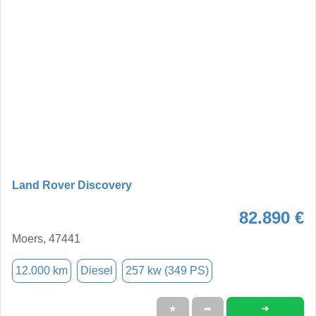
Land Rover Discovery
82.890 €
Moers, 47441
12.000 km
Diesel
257 kw (349 PS)
➜
★
➦