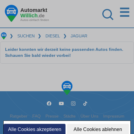
☰
Automarkt
Willich
.de
Autos einfach finden
❯
SUCHEN
❯
DIESEL
❯
JAGUAR
Leider konnten wir derzeit keine passenden Autos finden.
Schauen Sie bald wieder vorbei!
Ratgeber
FAQ
Presse
Städte
Über Uns
Impressum
Datenschutz
Cookies
Alle Cookies akzeptieren
Alle Cookies ablehnen