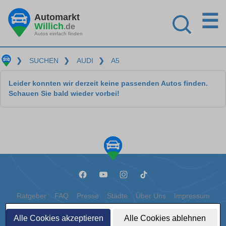
☰
Automarkt
Willich
.de
Autos einfach finden
❯
SUCHEN
❯
AUDI
❯
A5
Leider konnten wir derzeit keine passenden Autos finden.
Schauen Sie bald wieder vorbei!
Ratgeber
FAQ
Presse
Städte
Über Uns
Impressum
Datenschutz
Cookies
Alle Cookies akzeptieren
Alle Cookies ablehnen