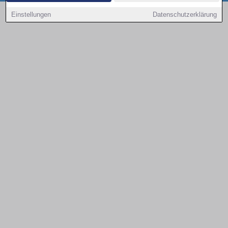
Copyright © 2000 - 2026 | 1A Infosysteme GmbH | Content by: 1a-sites-autos
Einstellungen
Datenschutzerklärung
09.08.2026