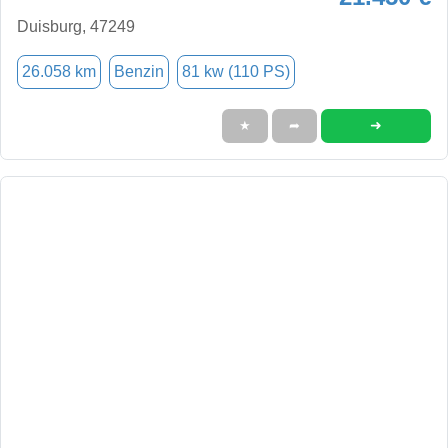
Duisburg, 47249
26.058 km
Benzin
81 kw (110 PS)
➜
★
➦