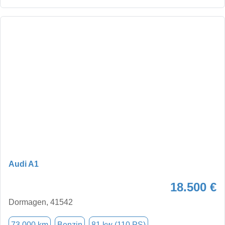
Audi A1
18.500 €
Dormagen, 41542
73.000 km
Benzin
81 kw (110 PS)