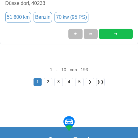
Düsseldorf, 40233
51.600 km
Benzin
70 kw (95 PS)
➜
★
➦
1 - 10 von 193
1
2
3
4
5
❯
❯❯