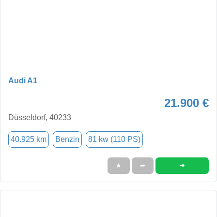
Audi A1
21.900 €
Düsseldorf, 40233
40.925 km
Benzin
81 kw (110 PS)
➜
★
➦