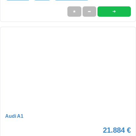
➜
★
➦
Audi A1
21.884 €