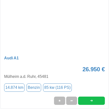
Audi A1
26.950 €
Mülheim a.d. Ruhr, 45481
14.874 km
Benzin
85 kw (116 PS)
➜
★
➦