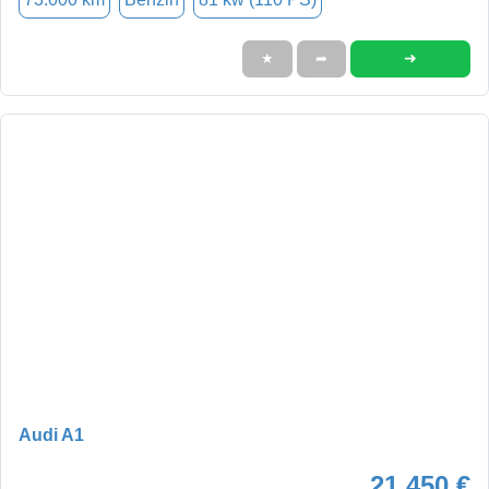
➜
★
➦
Audi A1
21.450 €