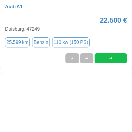
Audi A1
22.500 €
Duisburg, 47249
25.599 km
Benzin
110 kw (150 PS)
➜
★
➦