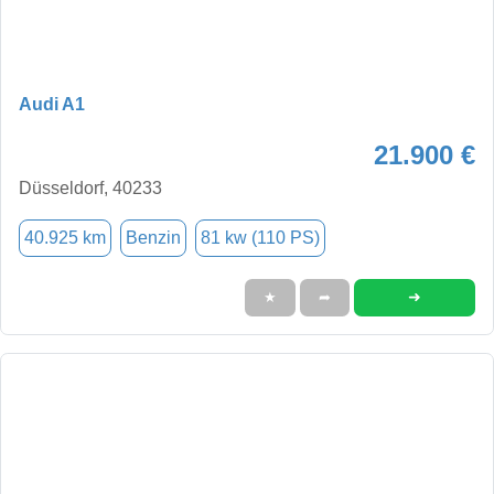
Audi A1
21.900 €
Düsseldorf, 40233
40.925 km
Benzin
81 kw (110 PS)
➜
★
➦