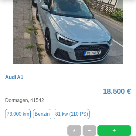
Audi A1
18.500 €
Dormagen, 41542
73.000 km
Benzin
81 kw (110 PS)
➜
★
➦