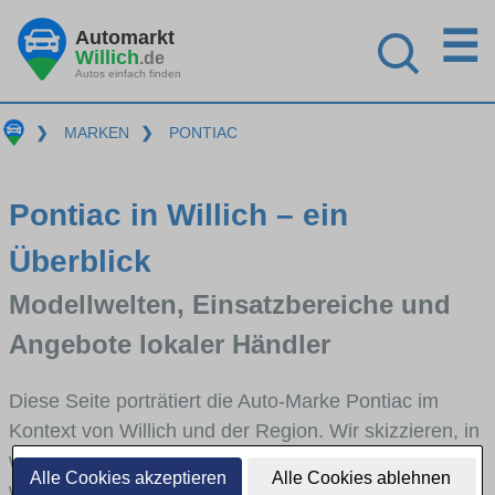
☰
Automarkt
Willich
.de
Autos einfach finden
❯
MARKEN
❯
PONTIAC
Pontiac in Willich – ein
Überblick
Modellwelten, Einsatzbereiche und
Angebote lokaler Händler
Diese Seite porträtiert die Auto-Marke Pontiac im
Kontext von Willich und der Region. Wir skizzieren, in
welchen Fahrzeugklassen Pontiac stark vertreten ist,
Alle Cookies akzeptieren
Alle Cookies ablehnen
welche Modellreihen häufig im Stadt- und