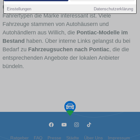
Umlandverkehr zu sehen sind und für welche
Einstellungen
Datenschutzerklärung
Fahrertypen die Marke interessant ist. Viele
Fahrzeuge stammen von Autohäusern und
Autohändlern aus Willich, die
Pontiac-Modelle im
Bestand
haben. Über interne Links gelangst du bei
Bedarf zu
Fahrzeugsuchen nach Pontiac
, die die
entsprechenden Angebote der lokalen Anbieter
bündeln.
Ratgeber
FAQ
Presse
Städte
Über Uns
Impressum