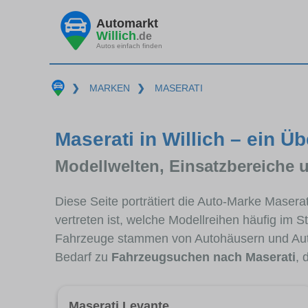
Automarkt
Willich
.de
Autos einfach finden
❯
MARKEN
❯
MASERATI
Maserati in Willich – ein Üb
Modellwelten, Einsatzbereiche 
Diese Seite porträtiert die Auto-Marke Masera
vertreten ist, welche Modellreihen häufig im 
Fahrzeuge stammen von Autohäusern und Auto
Bedarf zu
Fahrzeugsuchen nach Maserati
, 
Maserati Levante