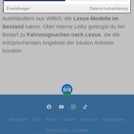
Fahrertypen die Marke interessant ist. Viele
Einstellungen
Datenschutzerklärung
Fahrzeuge stammen von Autohäusern und
Autohändlern aus Willich, die
Lexus-Modelle im
Bestand
haben. Über interne Links gelangst du bei
Bedarf zu
Fahrzeugsuchen nach Lexus
, die die
entsprechenden Angebote der lokalen Anbieter
bündeln.
Ratgeber
FAQ
Presse
Städte
Über Uns
Impressum
Datenschutz
Cookies