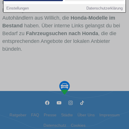
Fahrertypen die Marke interessant ist. Viele
Einstellungen
Datenschutzerklärung
Fahrzeuge stammen von Autohäusern und
Autohändlern aus Willich, die
Honda-Modelle im
Bestand
haben. Über interne Links gelangst du bei
Bedarf zu
Fahrzeugsuchen nach Honda
, die die
entsprechenden Angebote der lokalen Anbieter
bündeln.
Ratgeber
FAQ
Presse
Städte
Über Uns
Impressum
Datenschutz
Cookies