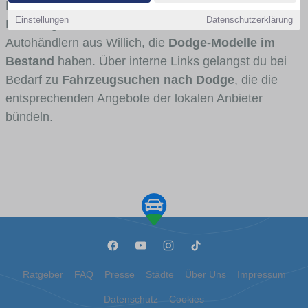
Fahrertypen die Marke interessant ist. Viele
Einstellungen
Datenschutzerklärung
Fahrzeuge stammen von Autohäusern und
Autohändlern aus Willich, die
Dodge-Modelle im
Bestand
haben. Über interne Links gelangst du bei
Bedarf zu
Fahrzeugsuchen nach Dodge
, die die
entsprechenden Angebote der lokalen Anbieter
bündeln.
Ratgeber
FAQ
Presse
Städte
Über Uns
Impressum
Datenschutz
Cookies