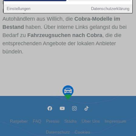
Fahrertypen die Marke interessant ist. Viele
Einstellungen
Datenschutzerklärung
Fahrzeuge stammen von Autohäusern und
Autohändlern aus Willich, die
Cobra-Modelle im
Bestand
haben. Über interne Links gelangst du bei
Bedarf zu
Fahrzeugsuchen nach Cobra
, die die
entsprechenden Angebote der lokalen Anbieter
bündeln.
Ratgeber
FAQ
Presse
Städte
Über Uns
Impressum
Datenschutz
Cookies