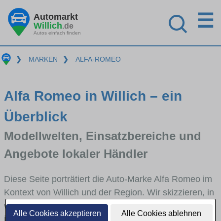
☰
Automarkt
Willich
.de
Autos einfach finden
❯
MARKEN
❯
ALFA-ROMEO
Alfa Romeo in Willich – ein
Überblick
Modellwelten, Einsatzbereiche und
Angebote lokaler Händler
Diese Seite porträtiert die Auto-Marke Alfa Romeo im
Kontext von Willich und der Region. Wir skizzieren, in
welchen Fahrzeugklassen Alfa Romeo stark vertreten
Alle Cookies akzeptieren
Alle Cookies ablehnen
ist, welche Modellreihen häufig im Stadt- und