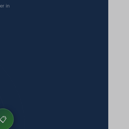
er in
📋