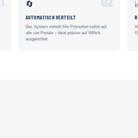
1
02
🔄
AUTOMATISCH VERTEILT
R
Das System verteilt Ihre Promotion sofort auf
V
alle vier Portale – lokal präzise auf Willich
O
ausgerichtet.