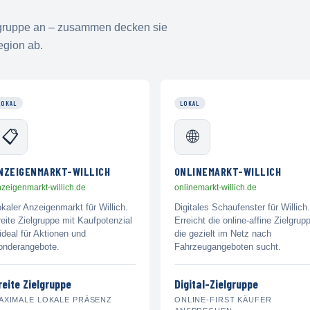
elgruppe an – zusammen decken sie
egion ab.
LOKAL
LOKAL
📋
🌐
NZEIGENMARKT-WILLICH
ONLINEMARKT-WILLICH
zeigenmarkt-willich.de
onlinemarkt-willich.de
kaler Anzeigenmarkt für Willich.
Digitales Schaufenster für Willich.
eite Zielgruppe mit Kaufpotenzial
Erreicht die online-affine Zielgrup
ideal für Aktionen und
die gezielt im Netz nach
onderangebote.
Fahrzeugangeboten sucht.
reite Zielgruppe
Digital-Zielgruppe
AXIMALE LOKALE PRÄSENZ
ONLINE-FIRST KÄUFER