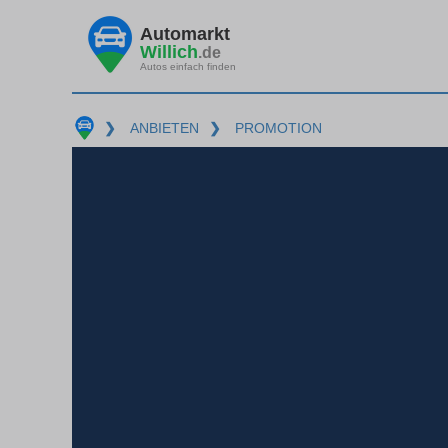
Automarkt
Willich
.de
Autos einfach finden
❯
ANBIETEN
❯
PROMOTION