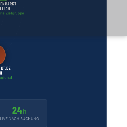
GENMARKT-
LLICH
eite Zielgruppe
RKT.DE
H
egional
24
h
LIVE NACH BUCHUNG