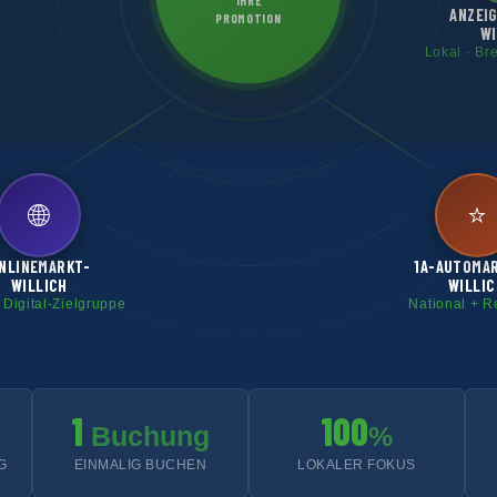
IHRE
ANZEI
PROMOTION
WI
Lokal · Br
🌐
⭐
NLINEMARKT-
1A-AUTOMA
WILLICH
WILLIC
 Digital-Zielgruppe
National + R
1
100
Buchung
%
G
EINMALIG BUCHEN
LOKALER FOKUS