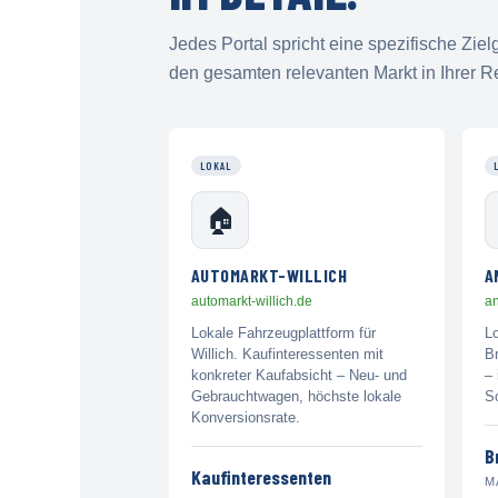
Jedes Portal spricht eine spezifische Zi
den gesamten relevanten Markt in Ihrer R
LOKAL
🏠
AUTOMARKT-WILLICH
A
automarkt-willich.de
an
Lokale Fahrzeugplattform für
Lo
Willich. Kaufinteressenten mit
Br
konkreter Kaufabsicht – Neu- und
– 
Gebrauchtwagen, höchste lokale
S
Konversionsrate.
B
Kaufinteressenten
M