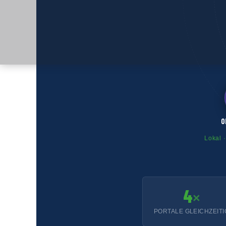
O
Lokal ·
4
×
PORTALE GLEICHZEITI