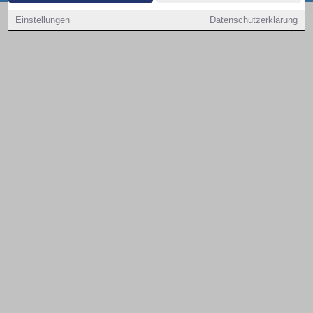
Copyright © 2000 - 2026 | 1A Infosysteme GmbH | Content by: 1a-sites-autos
Einstellungen
Datenschutzerklärung
08.08.2026