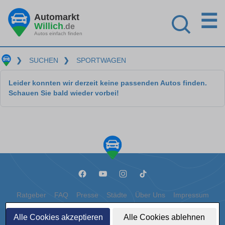
☰
Automarkt
Willich
.de
Autos einfach finden
❯
SUCHEN
❯
SPORTWAGEN
Leider konnten wir derzeit keine passenden Autos finden.
Schauen Sie bald wieder vorbei!
Ratgeber
FAQ
Presse
Städte
Über Uns
Impressum
Datenschutz
Cookies
Alle Cookies akzeptieren
Alle Cookies ablehnen