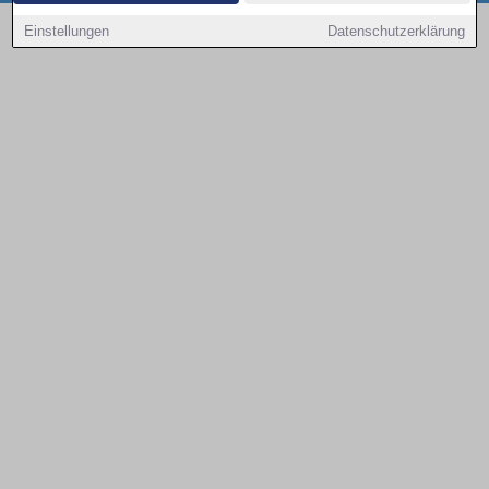
Copyright © 2000 - 2026 | 1A Infosysteme GmbH | Content by: 1a-sites-autos
Einstellungen
Datenschutzerklärung
09.08.2026