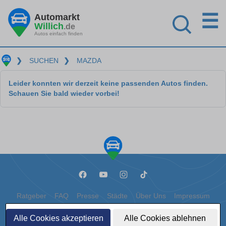
☰
Automarkt
Willich
.de
Autos einfach finden
❯
SUCHEN
❯
MAZDA
Leider konnten wir derzeit keine passenden Autos finden.
Schauen Sie bald wieder vorbei!
Ratgeber
FAQ
Presse
Städte
Über Uns
Impressum
Datenschutz
Cookies
Alle Cookies akzeptieren
Alle Cookies ablehnen