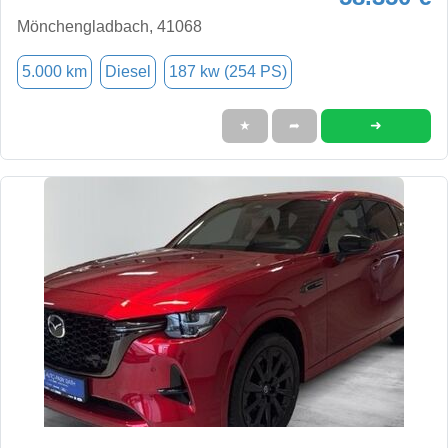
Mönchengladbach, 41068
5.000 km
Diesel
187 kw (254 PS)
➜
★
➦