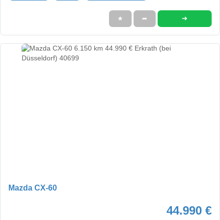
➜
★
➦
Mazda CX-60
44.990 €