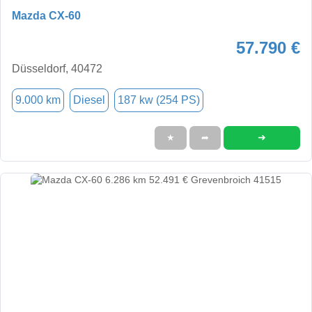
Mazda CX-60
57.790 €
Düsseldorf, 40472
9.000 km
Diesel
187 kw (254 PS)
➜
★
➦