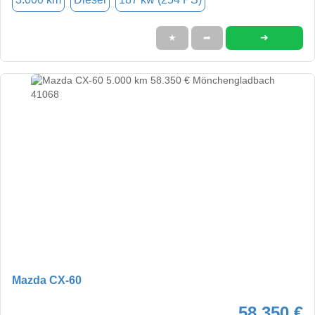
➜
★
➦
Mazda CX-60
58.350 €