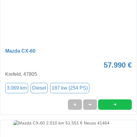
Mazda CX-60
57.990 €
Krefeld, 47805
3.069 km
Diesel
187 kw (254 PS)
➜
★
➦