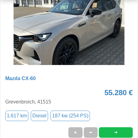
Mazda CX-60
55.280 €
Grevenbroich, 41515
1.617 km
Diesel
187 kw (254 PS)
➜
★
➦