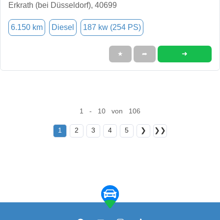
Erkrath (bei Düsseldorf), 40699
6.150 km
Diesel
187 kw (254 PS)
➜
★
➦
1 - 10 von 106
1
2
3
4
5
❯
❯❯