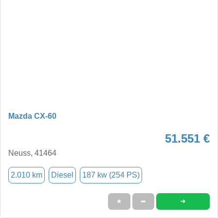
Mazda CX-60
51.551 €
Neuss, 41464
2.010 km
Diesel
187 kw (254 PS)
➜
★
➦