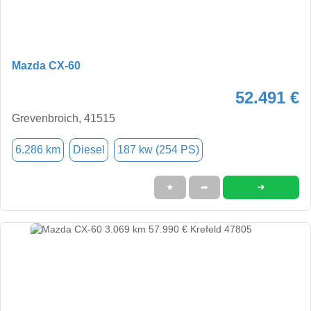
Mazda CX-60
52.491 €
Grevenbroich, 41515
6.286 km
Diesel
187 kw (254 PS)
➜
★
➦