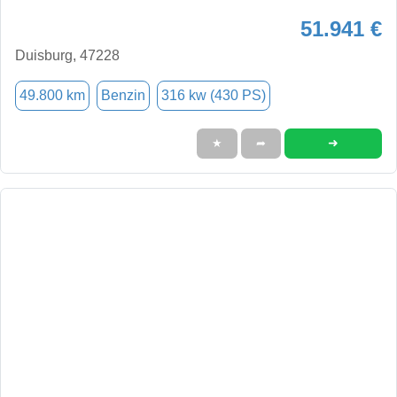
51.941 €
Duisburg, 47228
49.800 km
Benzin
316 kw (430 PS)
➜
★
➦