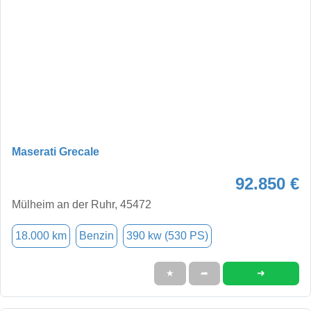
Maserati Grecale
92.850 €
Mülheim an der Ruhr, 45472
18.000 km
Benzin
390 kw (530 PS)
➜
★
➦