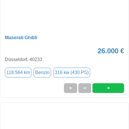
Maserati Ghibli
26.000 €
Düsseldorf, 40233
118.564 km
Benzin
316 kw (430 PS)
➜
★
➦