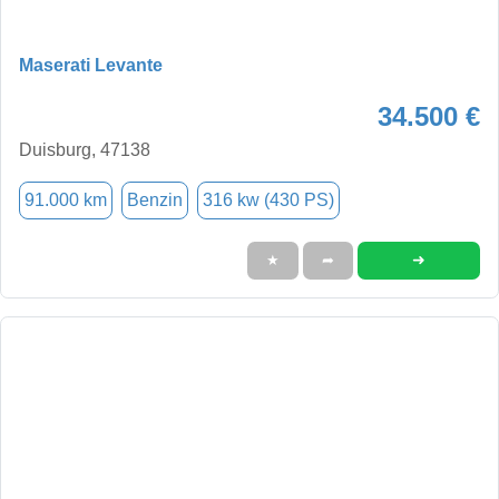
Maserati Levante
34.500 €
Duisburg, 47138
91.000 km
Benzin
316 kw (430 PS)
➜
★
➦