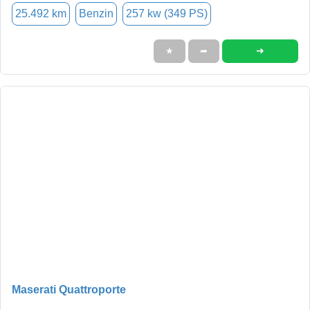
25.492 km
Benzin
257 kw (349 PS)
➜
★
➦
Maserati Quattroporte