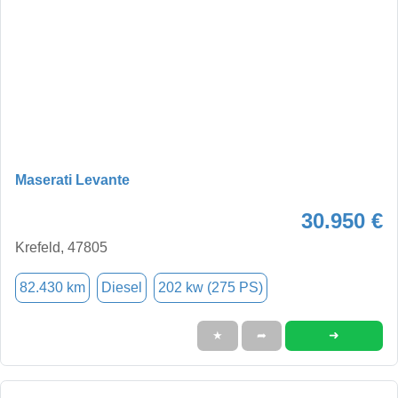
Maserati Levante
30.950 €
Krefeld, 47805
82.430 km
Diesel
202 kw (275 PS)
➜
★
➦