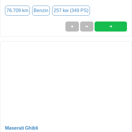
76.709 km
Benzin
257 kw (349 PS)
➜
★
➦
Maserati Ghibli