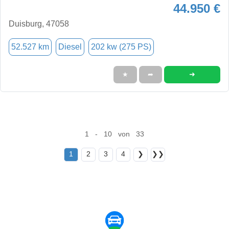
44.950 €
Duisburg, 47058
52.527 km
Diesel
202 kw (275 PS)
➜
★
➦
1 - 10 von 33
1
2
3
4
❯
❯❯