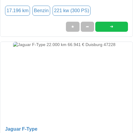
17.196 km
Benzin
221 kw (300 PS)
➜
★
➦
Jaguar F-Type