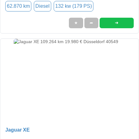
62.870 km
Diesel
132 kw (179 PS)
➜
★
➦
Jaguar XE