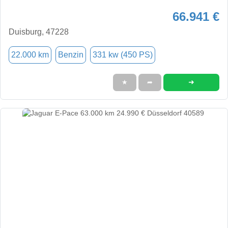
66.941 €
Duisburg, 47228
22.000 km
Benzin
331 kw (450 PS)
➜
★
➦