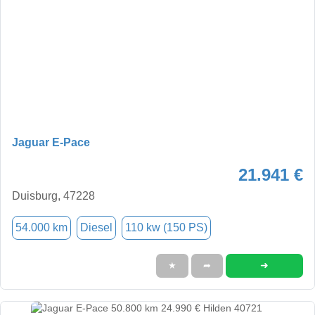
Jaguar E-Pace
21.941 €
Duisburg, 47228
54.000 km
Diesel
110 kw (150 PS)
➜
★
➦