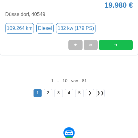
19.980 €
Düsseldorf, 40549
109.264 km
Diesel
132 kw (179 PS)
➜
★
➦
1 - 10 von 81
1
2
3
4
5
❯
❯❯