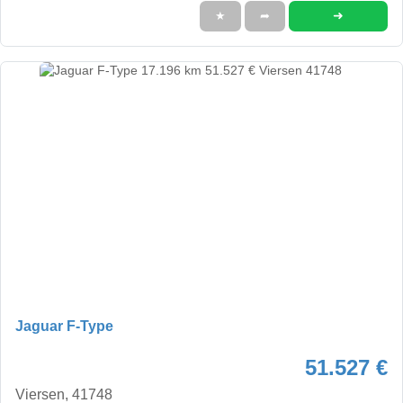
➜
★
➦
Jaguar F-Type
51.527 €
Viersen, 41748