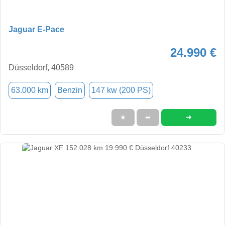
Jaguar E-Pace
24.990 €
Düsseldorf, 40589
63.000 km
Benzin
147 kw (200 PS)
➜
★
➦