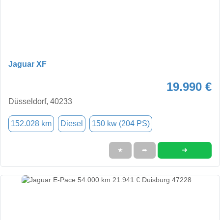
Jaguar XF
19.990 €
Düsseldorf, 40233
152.028 km
Diesel
150 kw (204 PS)
➜
★
➦