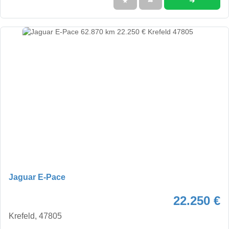
➜
★
➦
Jaguar E-Pace
22.250 €
Krefeld, 47805