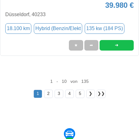
39.980 €
Düsseldorf, 40233
18.100 km
Hybrid (Benzin/Elekt
135 kw (184 PS)
➜
★
➦
1 - 10 von 135
1
2
3
4
5
❯
❯❯