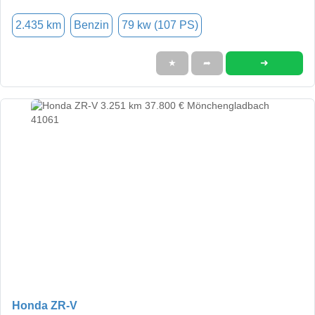
2.435 km
Benzin
79 kw (107 PS)
➜
★
➦
Honda ZR-V