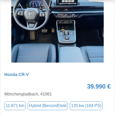
Honda CR-V
39.990 €
Mönchengladbach, 41061
11.971 km
Hybrid (Benzin/Elekt
135 kw (184 PS)