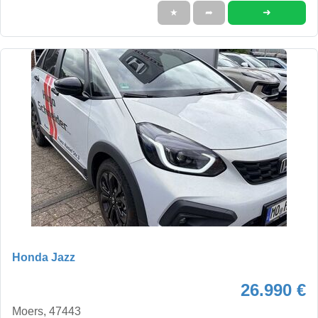
➜
★
➦
Honda Jazz
26.990 €
Moers, 47443