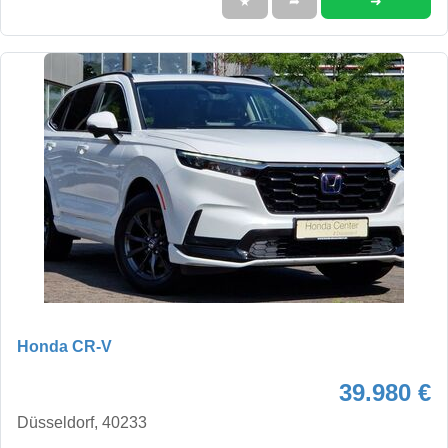
➜
★
➦
Honda CR-V
39.980 €
Düsseldorf, 40233