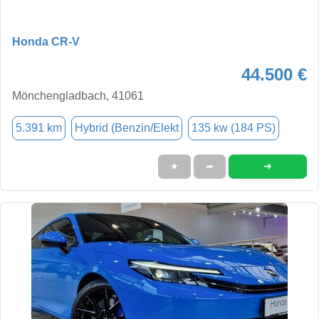
Honda CR-V
44.500 €
Mönchengladbach, 41061
5.391 km
Hybrid (Benzin/Elekt
135 kw (184 PS)
➜
★
➦