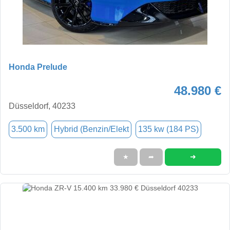
Honda Prelude
48.980 €
Düsseldorf, 40233
3.500 km
Hybrid (Benzin/Elekt
135 kw (184 PS)
➜
★
➦