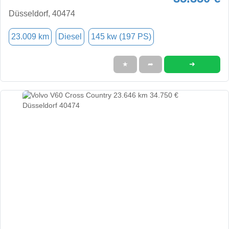
Düsseldorf, 40474
23.009 km
Diesel
145 kw (197 PS)
➜
★
➦