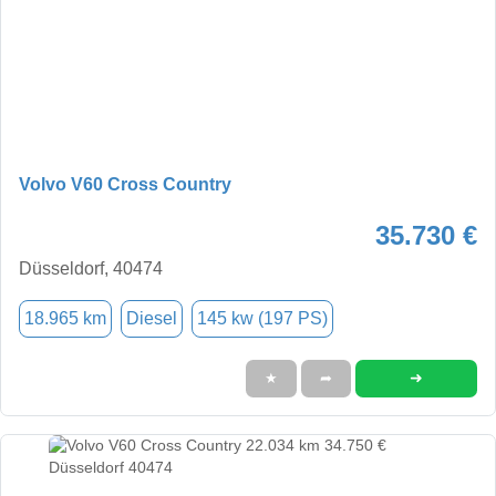
Volvo V60 Cross Country
35.730 €
Düsseldorf, 40474
18.965 km
Diesel
145 kw (197 PS)
➜
★
➦