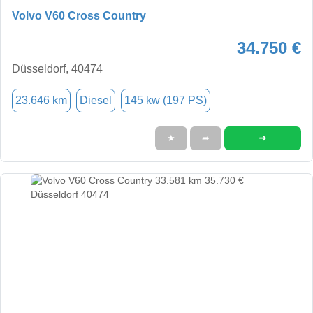
Volvo V60 Cross Country
34.750 €
Düsseldorf, 40474
23.646 km
Diesel
145 kw (197 PS)
➜
★
➦