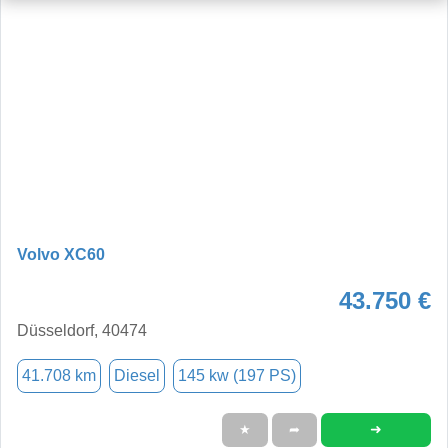
Volvo XC60
43.750 €
Düsseldorf, 40474
41.708 km
Diesel
145 kw (197 PS)
➜
★
➦