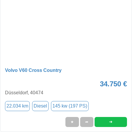
Volvo V60 Cross Country
34.750 €
Düsseldorf, 40474
22.034 km
Diesel
145 kw (197 PS)
➜
★
➦