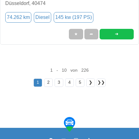
Düsseldorf, 40474
74.262 km
Diesel
145 kw (197 PS)
➜
★
➦
1 - 10 von 226
1
2
3
4
5
❯
❯❯