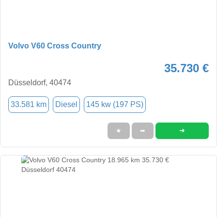
Volvo V60 Cross Country
35.730 €
Düsseldorf, 40474
33.581 km
Diesel
145 kw (197 PS)
➜
★
➦