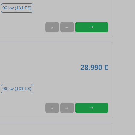
96 kw (131 PS)
➜
★
➦
28.990 €
96 kw (131 PS)
➜
★
➦