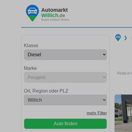
Automarkt
Willich
.de
Autos einfach finden
❯
Klasse
Marke
Finde in 
Ort, Region oder PLZ
mehr Filter
Auto finden