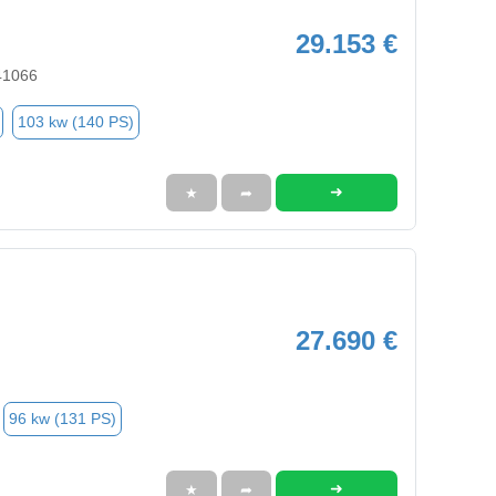
29.153 €
41066
103 kw (140 PS)
➜
★
➦
27.690 €
96 kw (131 PS)
➜
★
➦