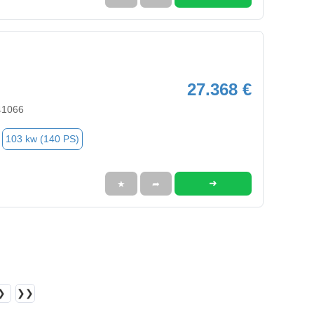
27.368 €
41066
103 kw (140 PS)
➜
★
➦
❯
❯❯