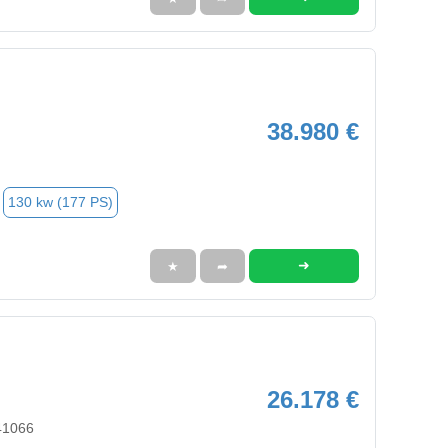
38.980 €
130 kw (177 PS)
➜
★
➦
26.178 €
41066