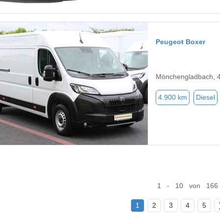
Peugeot Boxer
Mönchengladbach, 
4.900 km
Diesel
1 - 10 von 166
1
2
3
4
5