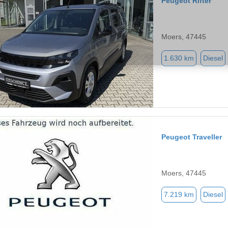
Peugeot Rifter
Moers, 47445
1.630 km
Diesel
Peugeot Traveller
Moers, 47445
7.219 km
Diesel