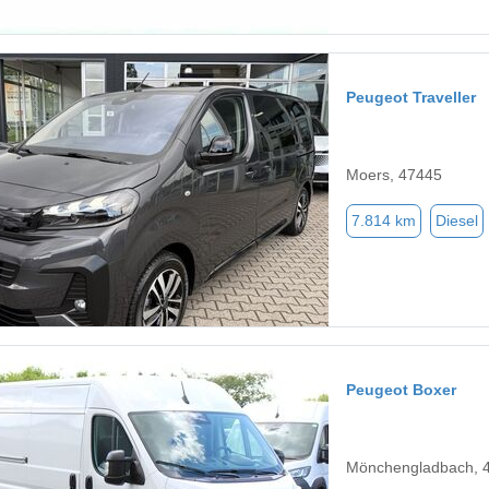
Peugeot Traveller
Moers, 47445
7.814 km
Diesel
Peugeot Boxer
Mönchengladbach, 