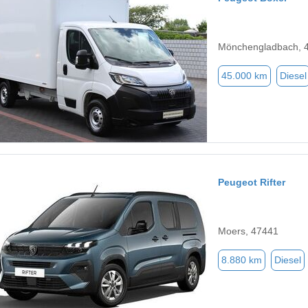
Mönchengladbach, 
45.000 km
Diesel
Peugeot Rifter
Moers, 47441
8.880 km
Diesel