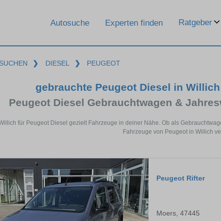
Ratgeber
Autosuche
Experten finden
SUCHEN
❯
DIESEL
❯
PEUGEOT
gebrauchte Peugeot Diesel in Willic
Peugeot Diesel Gebrauchtwagen & Jahres
Willich für Peugeot Diesel gezielt Fahrzeuge in deiner Nähe. Ob als Gebrauchtwag
Fahrzeuge von Peugeot in Willich ve
Peugeot Rifter
Moers, 47445