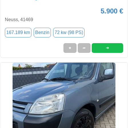
5.900 €
Neuss, 41469
167.189 km
Benzin
72 kw (98 PS)
➜
★
➦