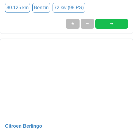
80.125 km
Benzin
72 kw (98 PS)
➜
★
➦
Citroen Berlingo