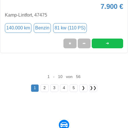
7.900 €
Kamp-Lintfort, 47475
140.000 km
Benzin
81 kw (110 PS)
➜
★
➦
1 - 10 von 56
1
2
3
4
5
❯
❯❯