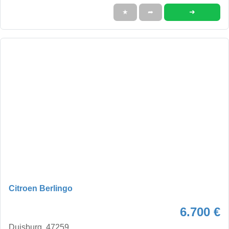
➜
★
➦
Citroen Berlingo
6.700 €
Duisburg, 47259