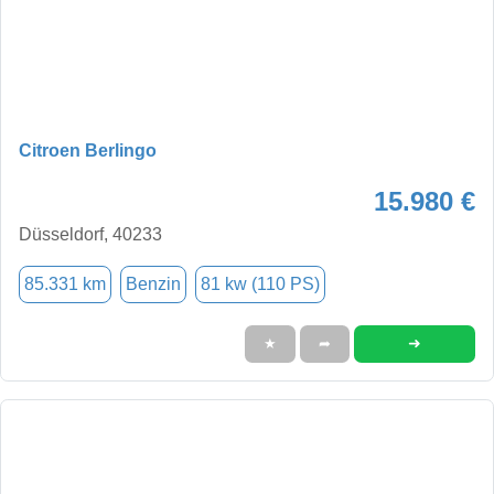
Citroen Berlingo
15.980 €
Düsseldorf, 40233
85.331 km
Benzin
81 kw (110 PS)
➜
★
➦