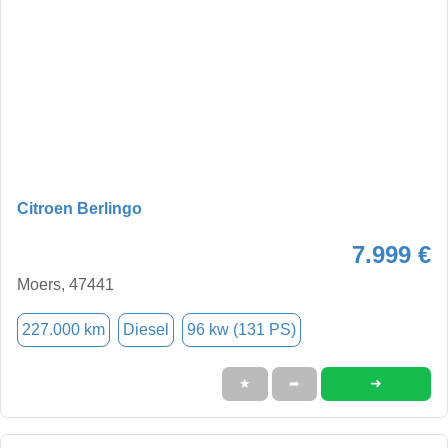
Citroen Berlingo
7.999 €
Moers, 47441
227.000 km
Diesel
96 kw (131 PS)
➜
★
➦