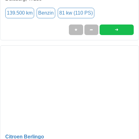
139.500 km
Benzin
81 kw (110 PS)
➜
★
➦
Citroen Berlingo