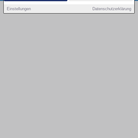
Copyright © 2000 - 2026 | 1A Infosysteme GmbH | Content by: 1a-sites-autos
Einstellungen
Datenschutzerklärung
09.08.2026