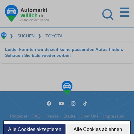
☰
Automarkt
Willich
.de
Autos einfach finden
❯
SUCHEN
❯
TOYOTA
Leider konnten wir derzeit keine passenden Autos finden.
Schauen Sie bald wieder vorbei!
Ratgeber
FAQ
Presse
Städte
Über Uns
Impressum
Datenschutz
Cookies
Alle Cookies akzeptieren
Alle Cookies ablehnen