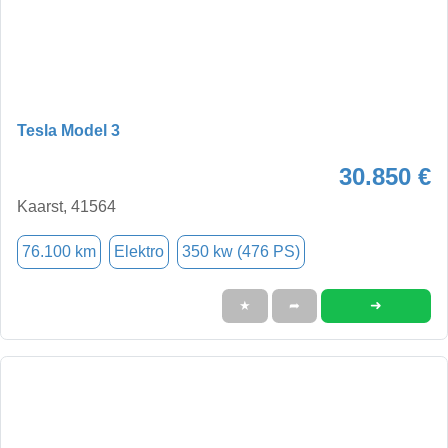
Tesla Model 3
30.850 €
Kaarst, 41564
76.100 km
Elektro
350 kw (476 PS)
➜
★
➦