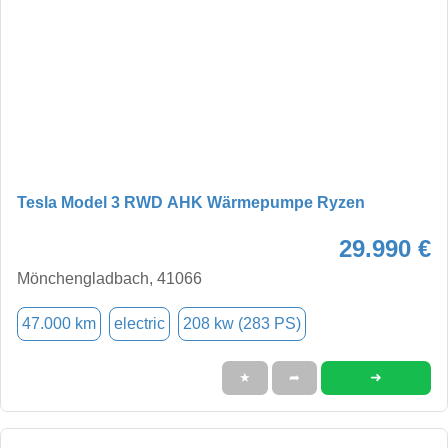
Tesla Model 3 RWD AHK Wärmepumpe Ryzen
29.990 €
Mönchengladbach, 41066
47.000 km
electric
208 kw (283 PS)
➜
★
➦