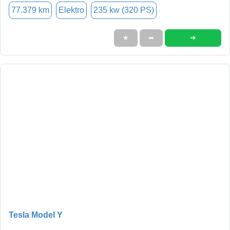
77.379 km
Elektro
235 kw (320 PS)
➜
★
➦
Tesla Model Y