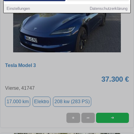
Einstellungen
Datenschutzerklärung
Tesla Model 3
37.300 €
Vierse, 41747
17.000 km
Elektro
208 kw (283 PS)
➜
★
➦