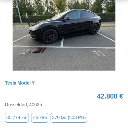
Tesla Model Y
42.800 €
Düsseldorf, 40625
30.774 km
Elektro
370 kw (503 PS)