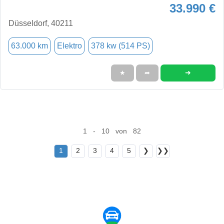
33.990 €
Düsseldorf, 40211
63.000 km
Elektro
378 kw (514 PS)
➜
★
➦
1 - 10 von 82
1
2
3
4
5
❯
❯❯