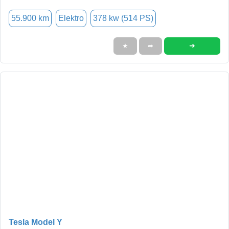
55.900 km
Elektro
378 kw (514 PS)
➜
★
➦
Tesla Model Y