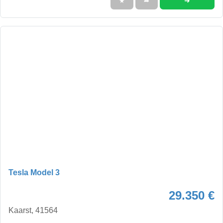
➜
★
➦
Tesla Model 3
29.350 €
Kaarst, 41564