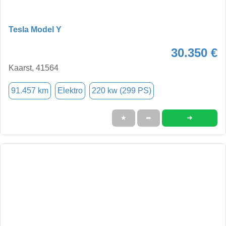
Tesla Model Y
30.350 €
Kaarst, 41564
91.457 km
Elektro
220 kw (299 PS)
➜
★
➦