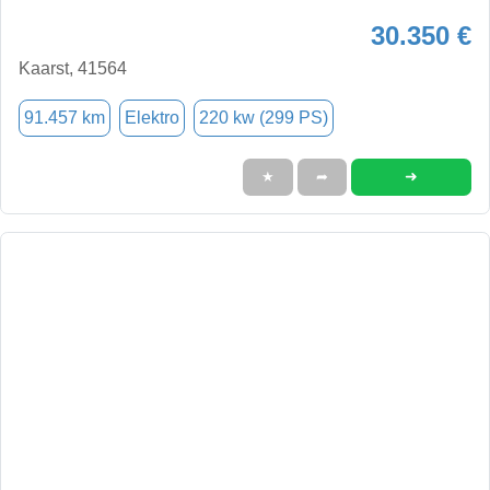
30.350 €
Kaarst, 41564
91.457 km
Elektro
220 kw (299 PS)
➜
★
➦