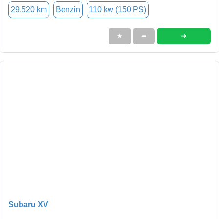
29.520 km
Benzin
110 kw (150 PS)
➜
★
➦
Subaru XV