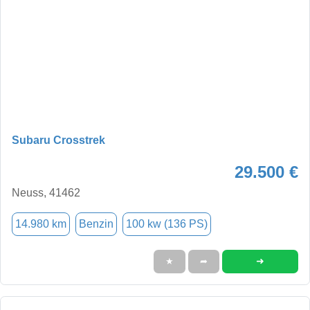
Subaru Crosstrek
29.500 €
Neuss, 41462
14.980 km
Benzin
100 kw (136 PS)
➜
★
➦