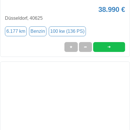
38.990 €
Düsseldorf, 40625
6.177 km
Benzin
100 kw (136 PS)
➜
★
➦