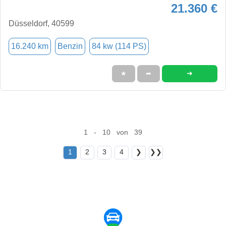
21.360 €
Düsseldorf, 40599
16.240 km
Benzin
84 kw (114 PS)
➜
★
➦
1 - 10 von 39
1
2
3
4
❯
❯❯