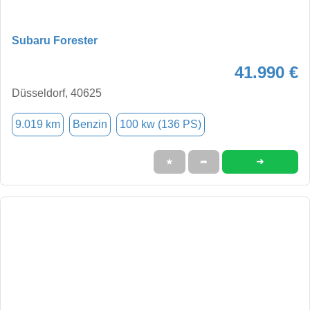
Subaru Forester
41.990 €
Düsseldorf, 40625
9.019 km
Benzin
100 kw (136 PS)
➜
★
➦