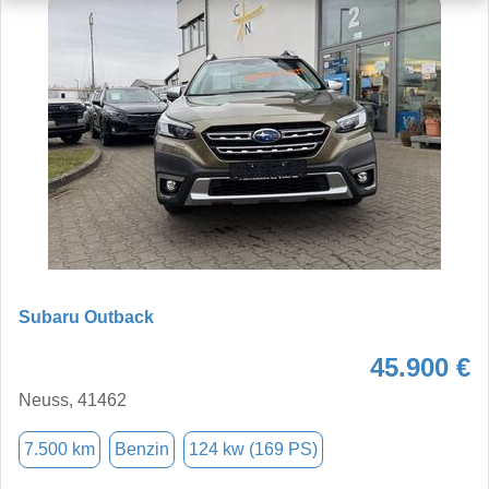
Subaru Outback
45.900 €
Neuss, 41462
7.500 km
Benzin
124 kw (169 PS)