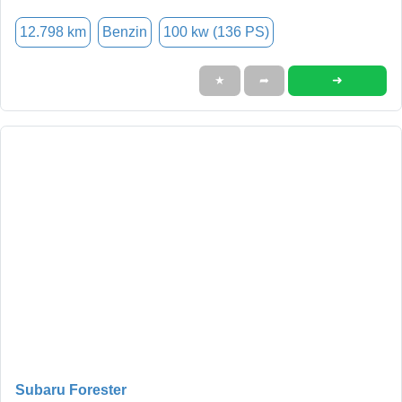
12.798 km
Benzin
100 kw (136 PS)
➜
★
➦
Subaru Forester