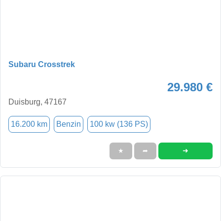
Subaru Crosstrek
29.980 €
Duisburg, 47167
16.200 km
Benzin
100 kw (136 PS)
➜
★
➦