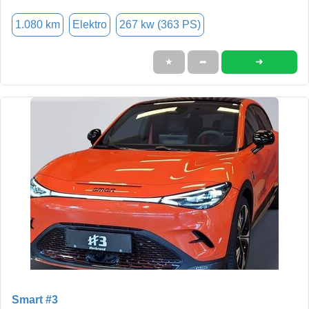
1.080 km
Elektro
267 kw (363 PS)
➜
★
➦
Smart #3