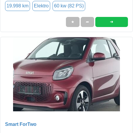
19.998 km
Elektro
60 kw (82 PS)
➜
★
➦
Smart ForTwo