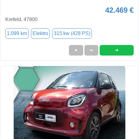
42.469 €
Krefeld, 47800
1.099 km
Elektro
315 kw (428 PS)
➜
★
➦