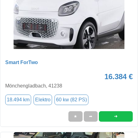
Smart ForTwo
16.384 €
Mönchengladbach, 41238
18.494 km
Elektro
60 kw (82 PS)
➜
★
➦