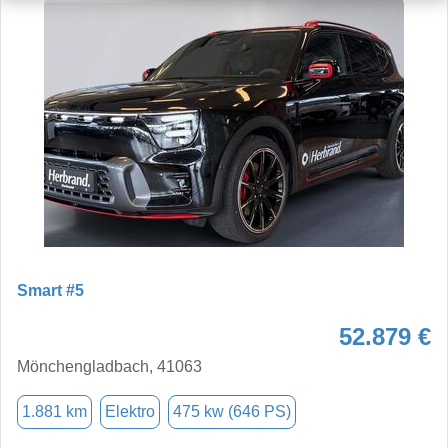
Smart #5
52.879 €
Mönchengladbach, 41063
1.881 km
Elektro
475 kw (646 PS)