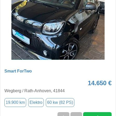
Smart ForTwo
14.650 €
Wegberg / Rath-Anhoven, 41844
19.900 km
Elektro
60 kw (82 PS)