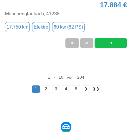
17.884 €
Mönchengladbach, 41238
17.750 km
Elektro
60 kw (82 PS)
➜
★
➦
1 - 10 von 204
1
2
3
4
5
❯
❯❯