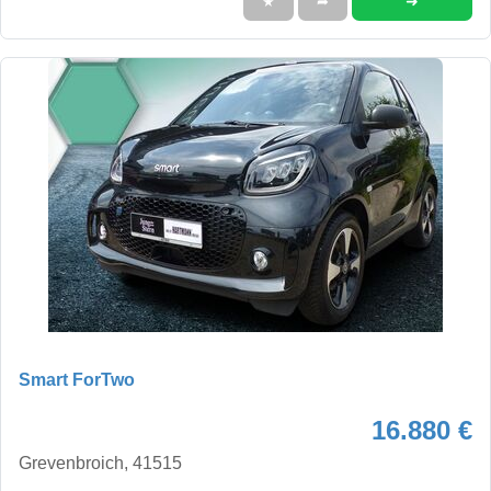
➜
★
➦
Smart ForTwo
16.880 €
Grevenbroich, 41515