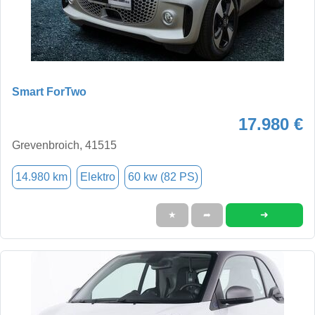
Smart ForTwo
17.980 €
Grevenbroich, 41515
14.980 km
Elektro
60 kw (82 PS)
➜
★
➦