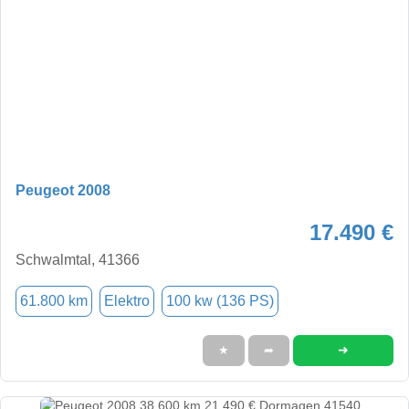
Peugeot 2008
17.490 €
Schwalmtal, 41366
61.800 km
Elektro
100 kw (136 PS)
➜
★
➦