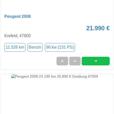
Peugeot 2008
21.990 €
Krefeld, 47800
11.526 km
Benzin
96 kw (131 PS)
➜
★
➦