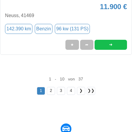
11.900 €
Neuss, 41469
142.390 km
Benzin
96 kw (131 PS)
➜
★
➦
1 - 10 von 37
1
2
3
4
❯
❯❯