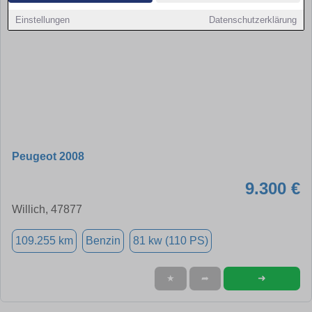
Einstellungen
Datenschutzerklärung
Peugeot 2008
9.300 €
Willich, 47877
109.255 km
Benzin
81 kw (110 PS)
➜
★
➦