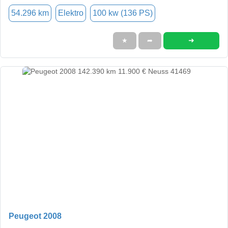
54.296 km
Elektro
100 kw (136 PS)
➜
★
➦
Peugeot 2008