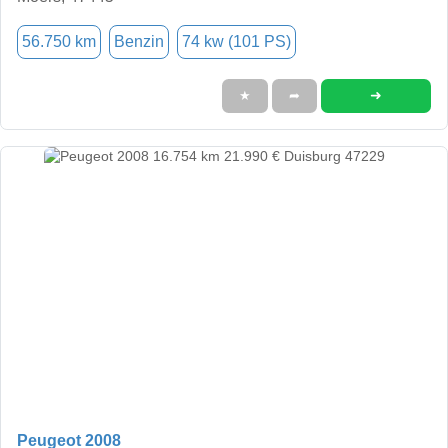
56.750 km
Benzin
74 kw (101 PS)
➜
★
➦
Peugeot 2008