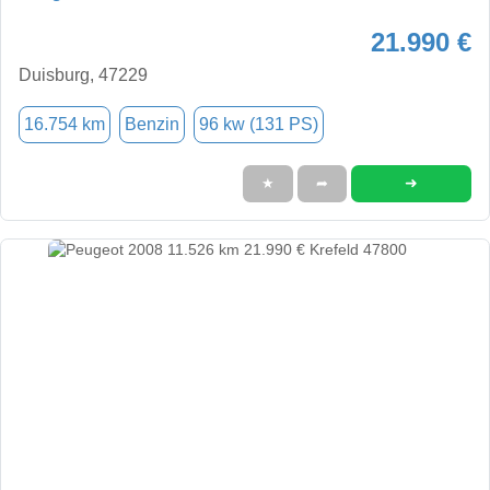
21.990 €
Duisburg, 47229
16.754 km
Benzin
96 kw (131 PS)
➜
★
➦