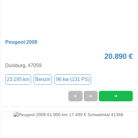
Peugeot 2008
20.890 €
Duisburg, 47059
23.195 km
Benzin
96 kw (131 PS)
➜
★
➦