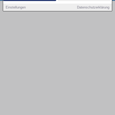
Copyright © 2000 - 2026 | 1A Infosysteme GmbH | Content by: 1a-sites-autos
Einstellungen
Datenschutzerklärung
06.08.2026