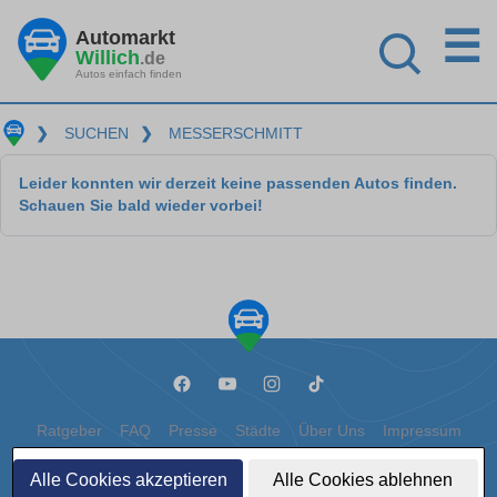
☰
Automarkt
Willich
.de
Autos einfach finden
❯
SUCHEN
❯
MESSERSCHMITT
Leider konnten wir derzeit keine passenden Autos finden.
Schauen Sie bald wieder vorbei!
Ratgeber
FAQ
Presse
Städte
Über Uns
Impressum
Datenschutz
Cookies
Alle Cookies akzeptieren
Alle Cookies ablehnen