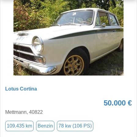
Lotus Cortina
50.000 €
Mettmann, 40822
109.435 km
Benzin
78 kw (106 PS)