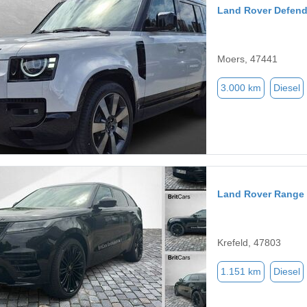
Land Rover Defend
Moers, 47441
3.000 km
Diesel
Land Rover Range 
Krefeld, 47803
1.151 km
Diesel