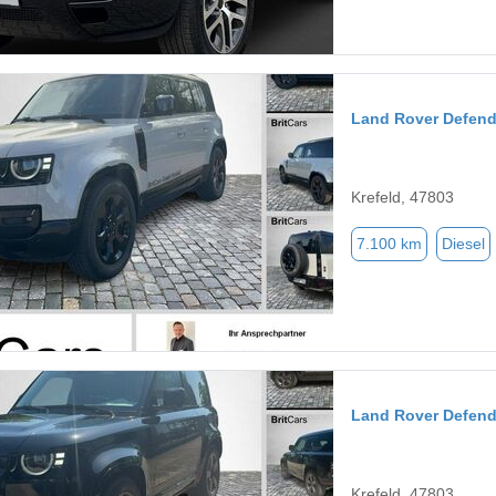
Land Rover Defend
Krefeld, 47803
7.100 km
Diesel
Land Rover Defend
Krefeld, 47803