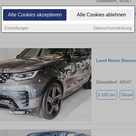
Düsseldorf, 40547
3.000 km
Hybrid 
Alle Cookies akzeptieren
Alle Cookies ablehnen
Einstellungen
Datenschutzerklärung
Land Rover Discov
Düsseldorf, 40547
3.100 km
Diesel