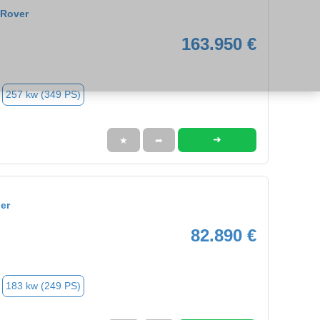
 Rover
163.950 €
257 kw (349 PS)
➜
★
➦
er
82.890 €
183 kw (249 PS)