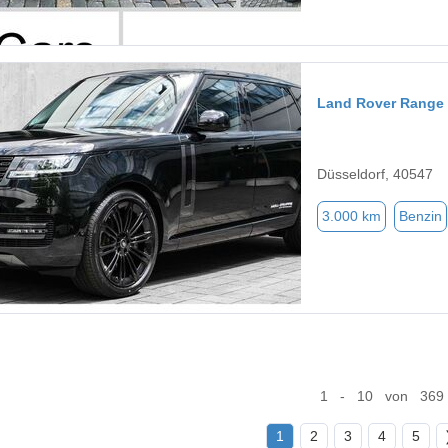
Land Rover Range
Düsseldorf, 40547
3.000 km
Benzin
1 - 10 von 369
1
2
3
4
5