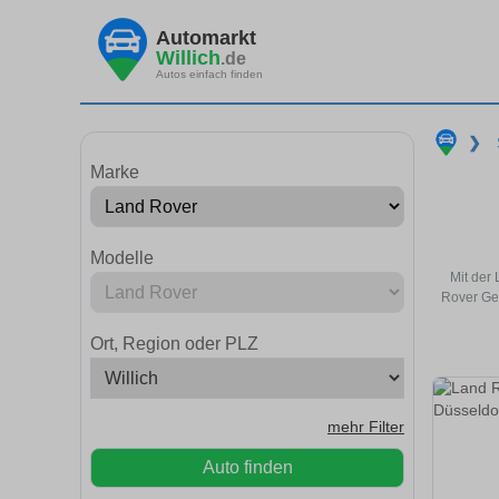
Automarkt
Willich
.de
Autos einfach finden
❯
Marke
Modelle
Mit der
Rover Geb
Ort, Region oder PLZ
mehr Filter
Auto finden