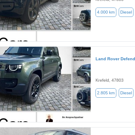
4.000 km
Diesel
Land Rover Defend
Krefeld, 47803
2.805 km
Diesel