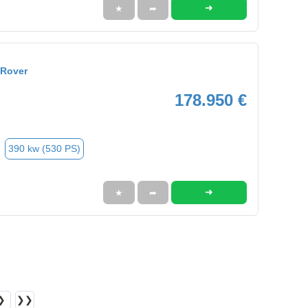
➜
★
➦
 Rover
178.950 €
390 kw (530 PS)
➜
★
➦
❯
❯❯