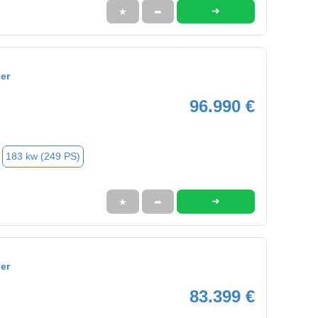
➜
★
➦
er
96.990 €
183 kw (249 PS)
➜
★
➦
er
83.399 €