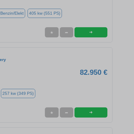
(Benzin/Elekt
405 kw (551 PS)
➜
★
➦
ery
82.950 €
257 kw (349 PS)
➜
★
➦