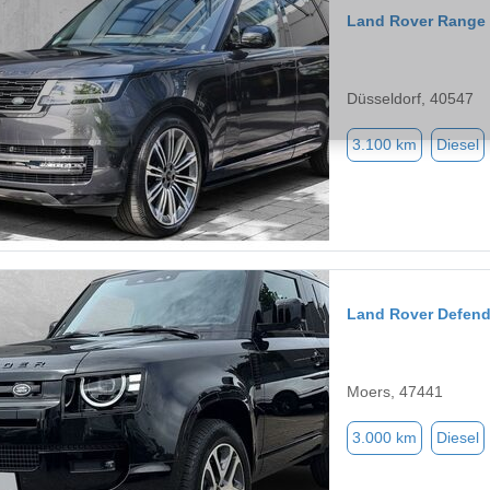
Land Rover Range
Düsseldorf, 40547
3.100 km
Diesel
Land Rover Defend
Moers, 47441
3.000 km
Diesel