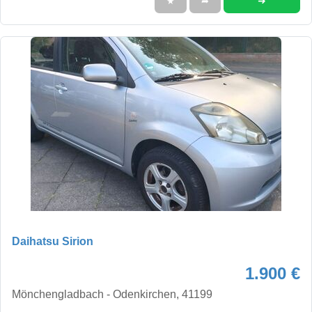
➜
★
➦
Daihatsu Sirion
1.900 €
Mönchengladbach - Odenkirchen, 41199