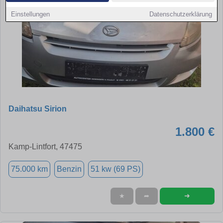
Einstellungen
Datenschutzerklärung
Daihatsu Sirion
1.800 €
Kamp-Lintfort, 47475
75.000 km
Benzin
51 kw (69 PS)
➜
★
➦