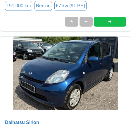
151.000 km
Benzin
67 kw (91 PS)
➜
★
➦
Daihatsu Sirion