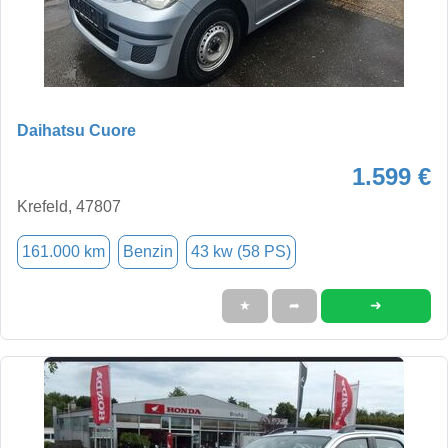
Daihatsu Cuore
1.599 €
Krefeld, 47807
161.000 km
Benzin
43 kw (58 PS)
➜
★
➦