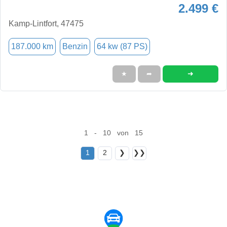
2.499 €
Kamp-Lintfort, 47475
187.000 km
Benzin
64 kw (87 PS)
➜
★
➦
1 - 10 von 15
1
2
❯
❯❯