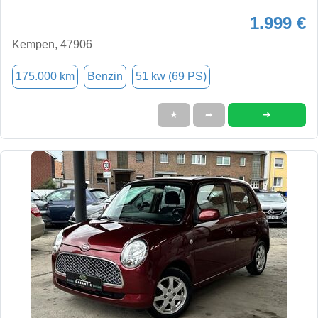
1.999 €
Kempen, 47906
175.000 km
Benzin
51 kw (69 PS)
➜
★
➦