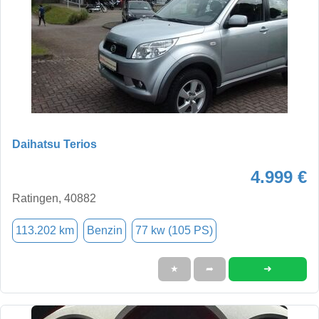
Daihatsu Terios
4.999 €
Ratingen, 40882
113.202 km
Benzin
77 kw (105 PS)
➜
★
➦