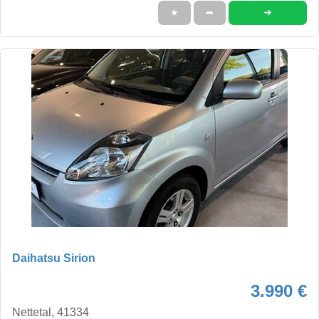
➜
★
➦
Daihatsu Sirion
3.990 €
Nettetal, 41334