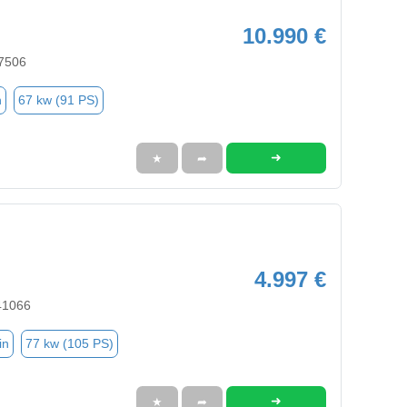
10.990 €
47506
n
67 kw (91 PS)
➜
★
➦
4.997 €
41066
in
77 kw (105 PS)
➜
★
➦