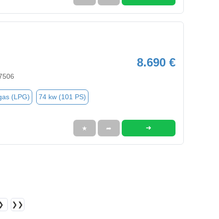
8.690 €
47506
gas (LPG)
74 kw (101 PS)
➜
★
➦
❯
❯❯