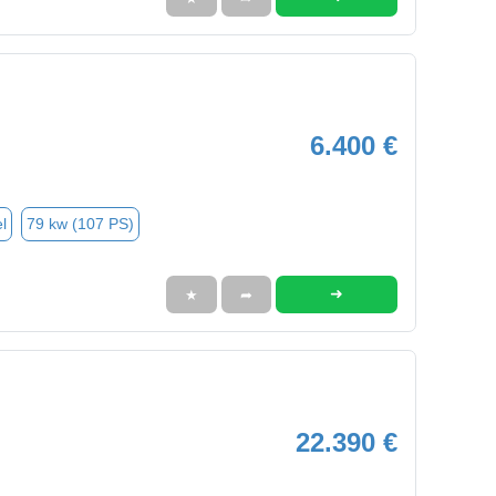
6.400 €
l
79 kw (107 PS)
➜
★
➦
22.390 €