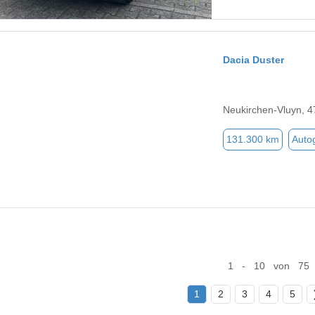
Dacia Duster
Neukirchen-Vluyn, 
131.300 km
Auto
1 - 10 von 75
1
2
3
4
5