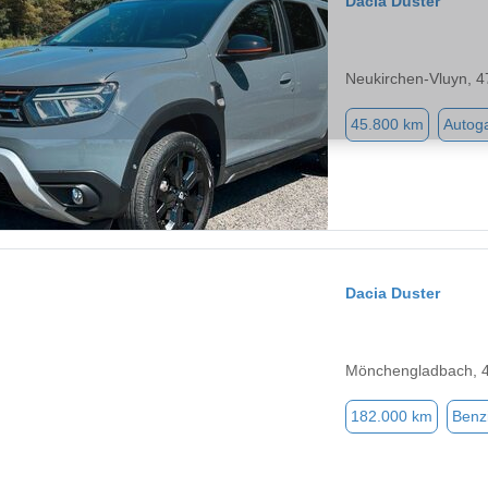
Dacia Duster
Neukirchen-Vluyn, 
45.800 km
Autog
Dacia Duster
Mönchengladbach, 
182.000 km
Benz