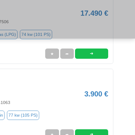
17.490 €
47506
as (LPG)
74 kw (101 PS)
➜
★
➦
3.900 €
41063
in
77 kw (105 PS)
➜
★
➦