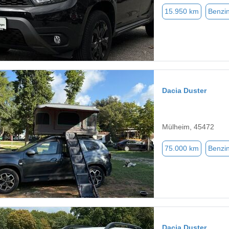
15.950 km
Benzi
Dacia Duster
Mülheim, 45472
75.000 km
Benzi
Dacia Duster