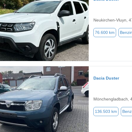
Neukirchen-Vluyn, 
76.600 km
Benzi
Dacia Duster
Mönchengladbach, 
136.503 km
Benz