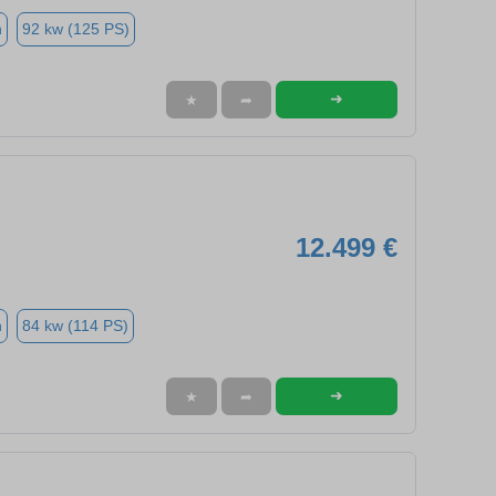
n
92 kw (125 PS)
➜
★
➦
12.499 €
n
84 kw (114 PS)
➜
★
➦