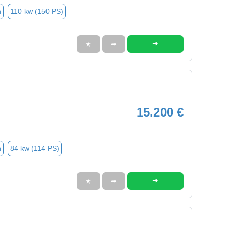
n
110 kw (150 PS)
➜
★
➦
15.200 €
n
84 kw (114 PS)
➜
★
➦