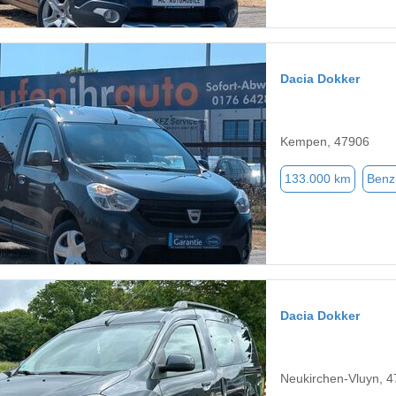
Dacia Dokker
Kempen, 47906
133.000 km
Benz
Dacia Dokker
Neukirchen-Vluyn, 