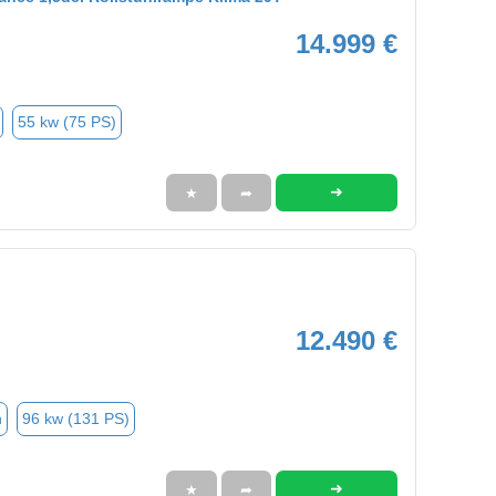
14.999 €
55 kw (75 PS)
➜
★
➦
12.490 €
n
96 kw (131 PS)
➜
★
➦