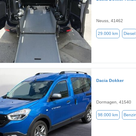
Neuss, 41462
29.000 km
Diesel
Dacia Dokker
Dormagen, 41540
98.000 km
Benzi