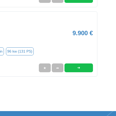
9.900 €
in
96 kw (131 PS)
➜
★
➦