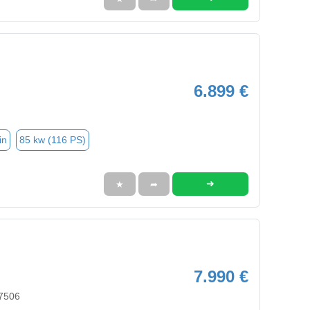
6.899 €
in
85 kw (116 PS)
➜
★
➦
7.990 €
47506