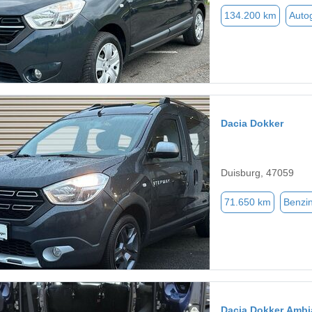
134.200 km
Auto
Dacia Dokker
Duisburg, 47059
71.650 km
Benzi
Dacia Dokker Ambi