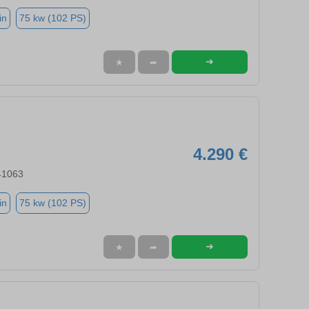
in
75 kw (102 PS)
➜
★
➦
4.290 €
41063
in
75 kw (102 PS)
➜
★
➦