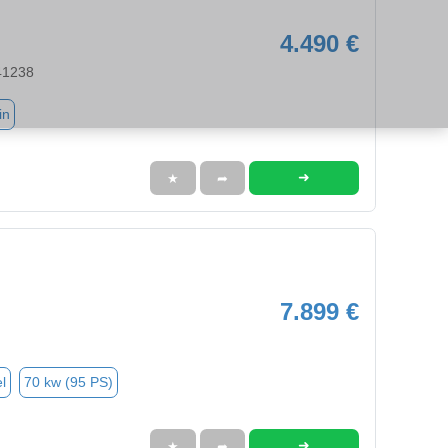
4.490 €
41238
in
➜
★
➦
7.899 €
l
70 kw (95 PS)
➜
★
➦