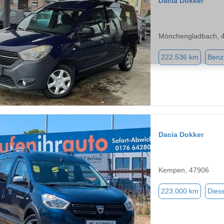
Dacia Dokker
Mönchengladbach, 
222.536 km
Benz
Dacia Dokker
Kempen, 47906
223.000 km
Diese