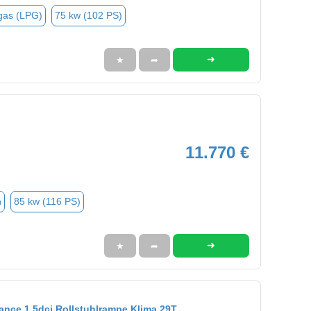
gas (LPG)
75 kw (102 PS)
➜
★
➦
11.770 €
n
85 kw (116 PS)
➜
★
➦
ance 1,5dci Rollstuhlrampe Klima 29T