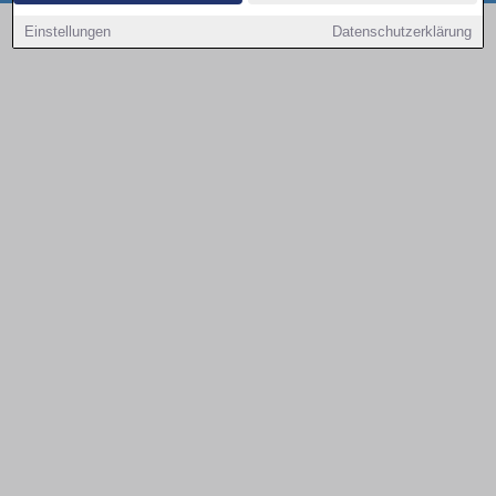
Copyright © 2000 - 2026 | 1A Infosysteme GmbH | Content by: 1a-sites-autos
Einstellungen
Datenschutzerklärung
09.08.2026