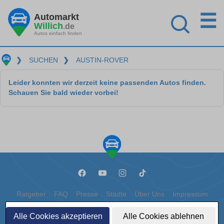
☰
Automarkt
Willich
.de
Autos einfach finden
❯
SUCHEN
❯
AUSTIN-ROVER
Leider konnten wir derzeit keine passenden Autos finden.
Schauen Sie bald wieder vorbei!
Ratgeber
FAQ
Presse
Städte
Über Uns
Impressum
Datenschutz
Cookies
Alle Cookies akzeptieren
Alle Cookies ablehnen