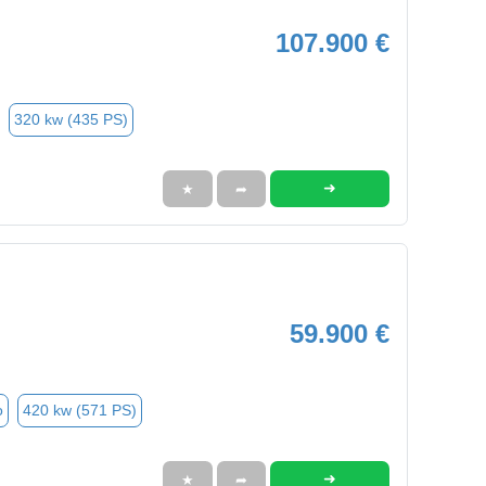
107.900 €
320 kw (435 PS)
➜
★
➦
59.900 €
o
420 kw (571 PS)
➜
★
➦