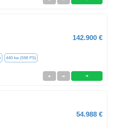
142.900 €
o
440 kw (598 PS)
➜
★
➦
54.988 €