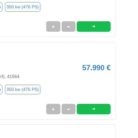
o
350 kw (476 PS)
➜
★
➦
57.990 €
rf), 41564
o
350 kw (476 PS)
➜
★
➦