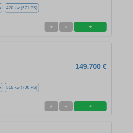
o
420 kw (571 PS)
➜
★
➦
149.700 €
o
515 kw (700 PS)
➜
★
➦