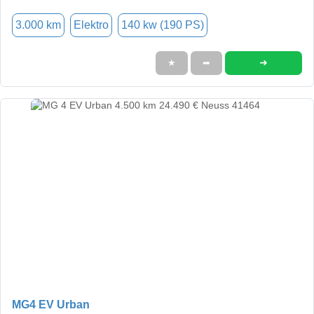
3.000 km
Elektro
140 kw (190 PS)
➜
★
➦
MG4 EV Urban