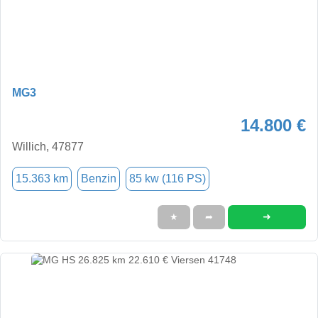
MG3
14.800 €
Willich, 47877
15.363 km
Benzin
85 kw (116 PS)
➜
★
➦