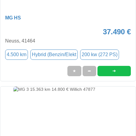
MG HS
37.490 €
Neuss, 41464
4.500 km
Hybrid (Benzin/Elekt
200 kw (272 PS)
➜
★
➦