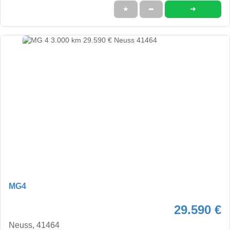
➜
★
➦
MG4
29.590 €
Neuss, 41464