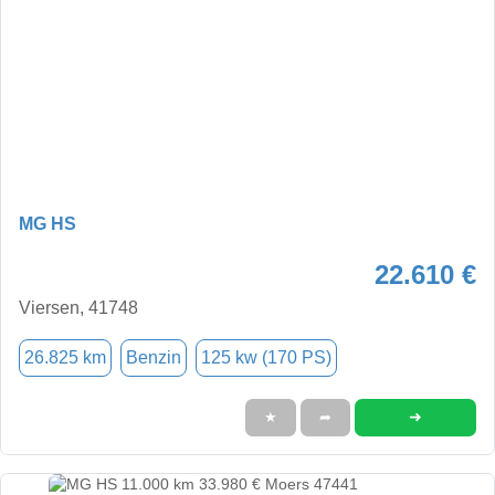
MG HS
22.610 €
Viersen, 41748
26.825 km
Benzin
125 kw (170 PS)
➜
★
➦