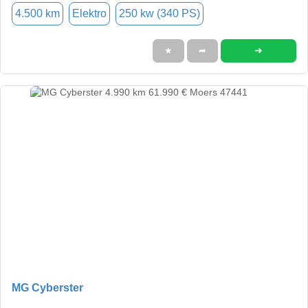
4.500 km
Elektro
250 kw (340 PS)
➜
★
➦
MG Cyberster