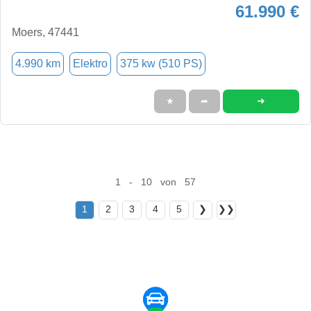
61.990 €
Moers, 47441
4.990 km
Elektro
375 kw (510 PS)
➜
★
➦
1 - 10 von 57
1
2
3
4
5
❯
❯❯